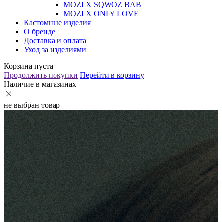
MOZI X SQWOZ BAB
MOZI X ONLY LOVE
Кастомные изделия
О бренде
Доставка и оплата
Уход за изделиями
Корзина пуста
Продолжить покупки
Перейти в корзину
Наличие в магазинах
не выбран товар