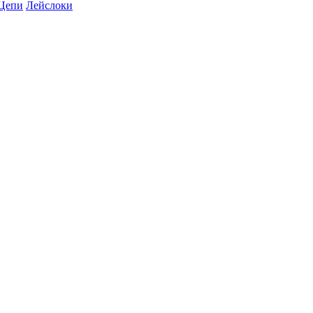
Цепи
Лейслоки