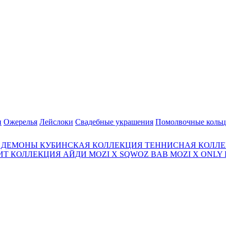
и
Ожерелья
Лейслоки
Свадебные украшения
Помолвочные кольц
И ДЕМОНЫ
КУБИНСКАЯ КОЛЛЕКЦИЯ
ТЕННИСНАЯ КОЛЛ
ЩИТ
КОЛЛЕКЦИЯ АЙДИ
MOZI X SQWOZ BAB
MOZI X ONLY