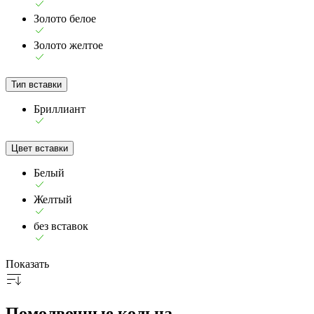
Золото белое
Золото желтое
Тип вставки
Бриллиант
Цвет вставки
Белый
Желтый
без вставок
Показать
Помолвочные кольца