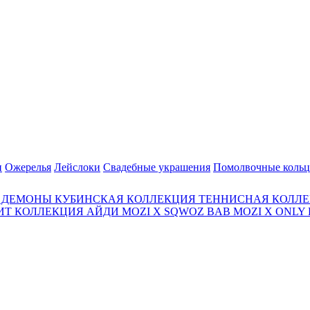
и
Ожерелья
Лейслоки
Свадебные украшения
Помолвочные кольц
И ДЕМОНЫ
КУБИНСКАЯ КОЛЛЕКЦИЯ
ТЕННИСНАЯ КОЛЛ
ЩИТ
КОЛЛЕКЦИЯ АЙДИ
MOZI X SQWOZ BAB
MOZI X ONLY