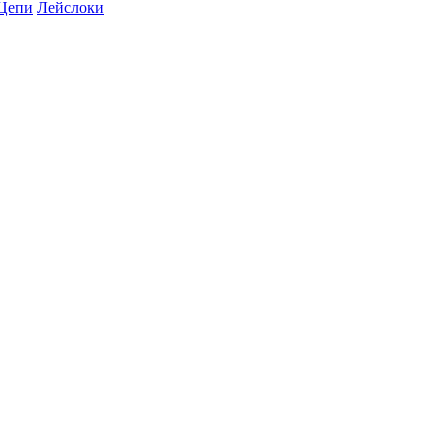
Цепи
Лейслоки