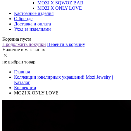
MOZI X SQWOZ BAB
MOZI X ONLY LOVE
Кастомные изделия
О бренде
Доставка и оплата
Уход за изделиями
Корзина пуста
Продолжить покупки
Перейти в корзину
Наличие в магазинах
не выбран товар
Главная
Коллекции ювелирных украшений Mozi Jewelry |
Каталог
Коллекции
MOZI X ONLY LOVE